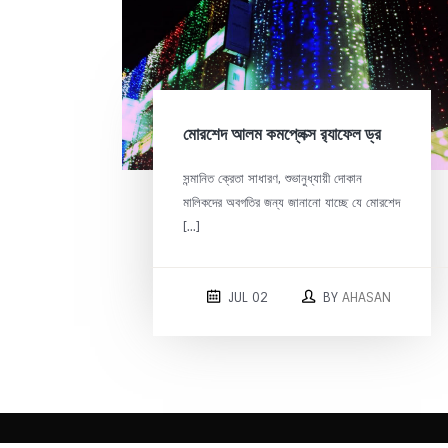
মোরশেদ আলম কমপ্লেক্স র‍্যাফেল ড্র
সন্মানিত ক্রেতা সাধারণ, শুভানুধ্যায়ী দোকান
মালিকদের অবগতির জন্য জানানো যাচ্ছে যে মোরশেদ
[…]
JUL 02
BY
AHASAN