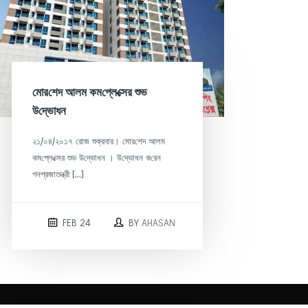
‌মোর‌শেদ আলম কম‌প্লে‌ক্সের শুভ
উ‌দ্ভোধন
২১/০৪/২০১৭ রোজ শুক্রবার। ‌মোর‌শেদ আলম
কম‌প্লে‌ক্সের শুভ উ‌দ্ভোধন । উ‌দ্ভোধন ক‌রেন
গনপ্রজাতন্ত্রী […]
FEB 24
BY
AHASAN